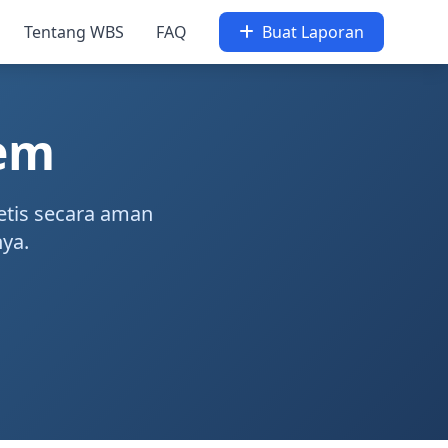
Tentang WBS
FAQ
Buat Laporan
tem
etis secara aman
nya.