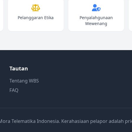
Pelanggaran Etika
Penyalahgunaan
Wewenang
Tautan
Tentang WBS
FAQ
Mora Telematika Indonesia. Kerahasiaan pelapor adalah prio