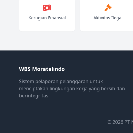
Kerugian Finansial
Aktivitas Ilegal
WBS Moratelindo
Sistem pelaporan pelanggaran untuk
menciptakan lingkungan kerja yang bersih dan
berintegritas.
© 2026 PT 