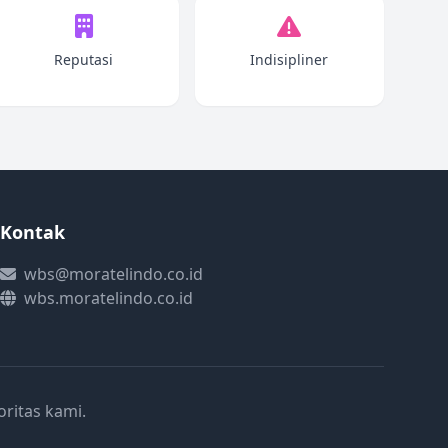
Reputasi
Indisipliner
Kontak
wbs@moratelindo.co.id
wbs.moratelindo.co.id
ritas kami.